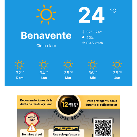
24
℃
Benavente
32º - 24º
40%
0.45 km/h
Cielo claro
32
34
35
36
38
℃
℃
℃
℃
℃
Dom
Lun
Mar
Mié
Jue