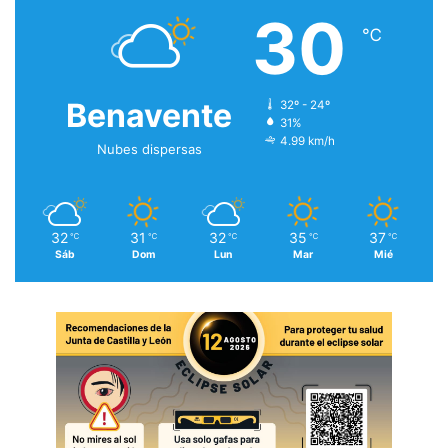
30
℃
Benavente
32º - 24º
31%
4.99 km/h
Nubes dispersas
32
31
32
35
37
℃
℃
℃
℃
℃
Sáb
Dom
Lun
Mar
Mié