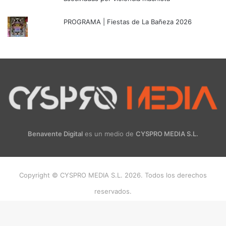
PROGRAMA | Fiestas de La Bañeza 2026
Benavente Digital
es un medio de
CYSPRO MEDIA S.L.
Copyright © CYSPRO MEDIA S.L. 2026. Todos los derechos
reservados.
Facebook
X
Instagram