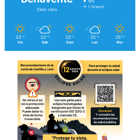
18%
1.79 km/h
Cielo claro
33
33
32
32
35
℃
℃
℃
℃
℃
Vie
Sáb
Dom
Lun
Mar