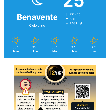
25
Benavente
25º - 25º
27%
2.68 km/h
Cielo claro
30
32
35
37
37
℃
℃
℃
℃
℃
Dom
Lun
Mar
Mié
Jue