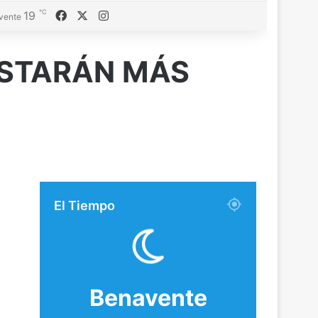
℃
19
Facebook
X
Instagram
vente
ESTARÁN MÁS
El Tiempo
Benavente