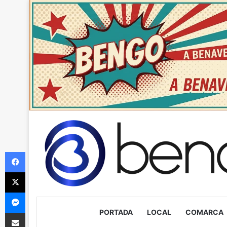
Facebook
X
Messenger
PORTADA
LOCAL
COMARCA
Compartir via Email