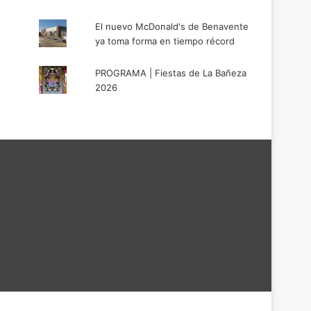
El nuevo McDonald's de Benavente
ya toma forma en tiempo récord
PROGRAMA | Fiestas de La Bañeza
2026