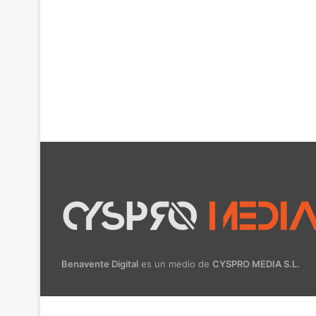
Benavente Digital
es un medio de
CYSPRO MEDIA S.L.