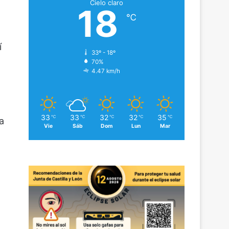
Cielo claro
18
℃
í
33º - 18º
70%
4.47 km/h
33
33
32
32
35
℃
℃
℃
℃
℃
a
Vie
Sáb
Dom
Lun
Mar