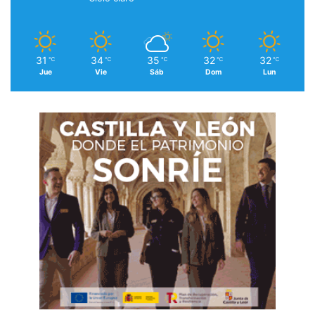
31
34
35
32
32
℃
℃
℃
℃
℃
Jue
Vie
Sáb
Dom
Lun