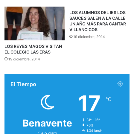
LOS ALUMNOS DEL IES LOS
SAUCES SALEN A LA CALLE
UN AÑO MÁS PARA CANTAR
VILLANCICOS
19 diciembre, 2014
LOS REYES MAGOS VISITAN
EL COLEGIO LAS ERAS
19 diciembre, 2014
El Tiempo
17
℃
Benavente
31º - 16º
76%
1.34 km/h
Cielo claro