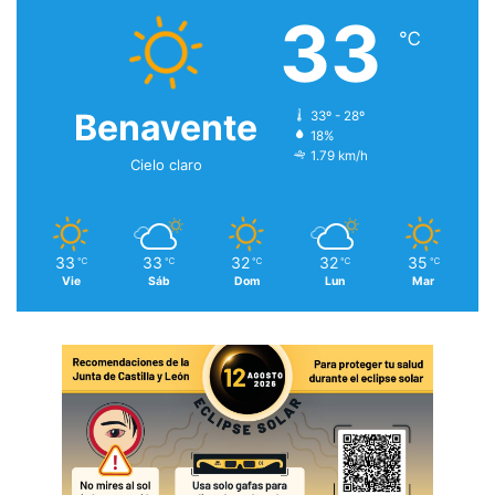
33
℃
Benavente
33º - 28º
18%
1.79 km/h
Cielo claro
33
33
32
32
35
℃
℃
℃
℃
℃
Vie
Sáb
Dom
Lun
Mar