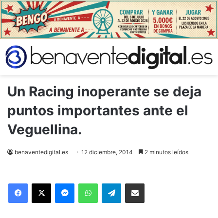
Un Racing inoperante se deja
puntos importantes ante el
Veguellina.
benaventedigital.es
12 diciembre, 2014
2 minutos leídos
Facebook
X
Messenger
WhatsApp
Telegram
Compartir via Email