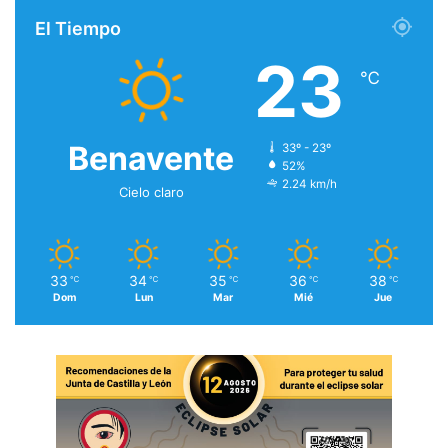
El Tiempo
23
℃
Benavente
33º - 23º
52%
2.24 km/h
Cielo claro
33
34
35
36
38
℃
℃
℃
℃
℃
Dom
Lun
Mar
Mié
Jue