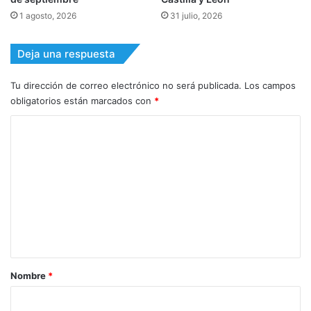
1 agosto, 2026
31 julio, 2026
Deja una respuesta
Tu dirección de correo electrónico no será publicada.
Los campos
obligatorios están marcados con
*
C
o
m
e
n
t
a
r
Nombre
*
i