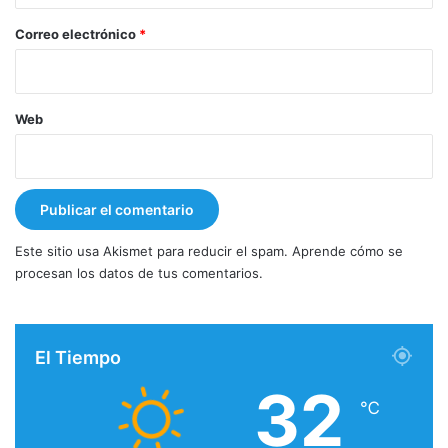
o
*
Correo electrónico
*
Web
Este sitio usa Akismet para reducir el spam.
Aprende cómo se
procesan los datos de tus comentarios.
El Tiempo
32
℃