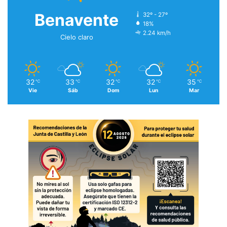
Benavente
32º - 27º
18%
2.24 km/h
Cielo claro
32
33
32
32
35
℃
℃
℃
℃
℃
Vie
Sáb
Dom
Lun
Mar