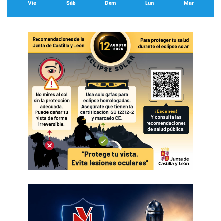
Vie
Sáb
Dom
Lun
Mar