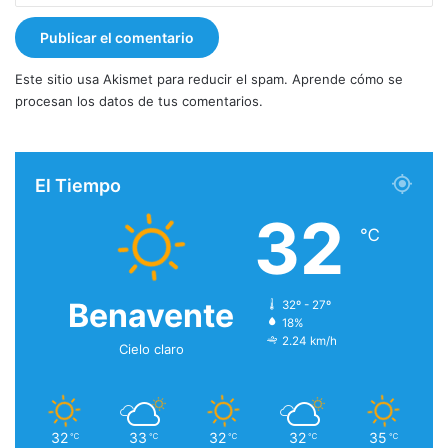
Este sitio usa Akismet para reducir el spam.
Aprende cómo se
procesan los datos de tus comentarios.
El Tiempo
32
℃
Benavente
32º - 27º
18%
2.24 km/h
Cielo claro
32
33
32
32
35
℃
℃
℃
℃
℃