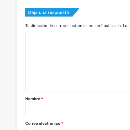
Deja una respuesta
Tu dirección de correo electrónico no será publicada.
Los
C
o
m
e
n
t
a
r
Nombre
*
i
o
*
Correo electrónico
*