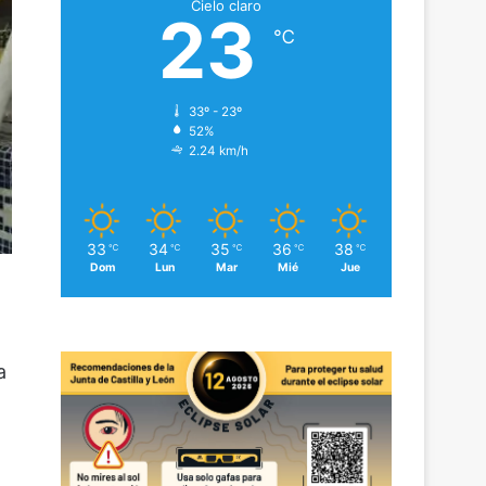
Cielo claro
23
℃
33º - 23º
52%
2.24 km/h
33
34
35
36
38
℃
℃
℃
℃
℃
Dom
Lun
Mar
Mié
Jue
a