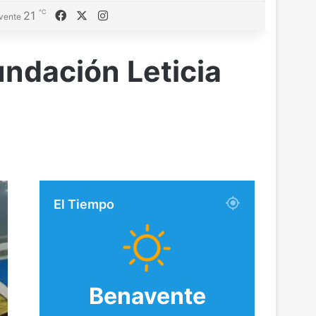
℃
21
Facebook
X
Instagram
vente
ndación Leticia
El Tiempo
Benavente