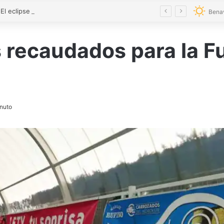
VÍDEO | El eclipse y el Toro Enmaromado toman el cielo de Benavente con 300 drones
Bena
recaudados para la Fu
nuto