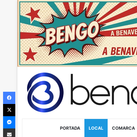
Facebook
X
Messenger
PORTADA
LOCAL
COMARCA
Compartir via Email