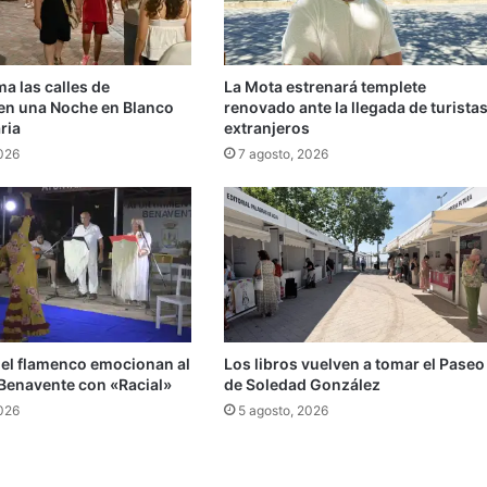
ma las calles de
La Mota estrenará templete
en una Noche en Blanco
renovado ante la llegada de turista
ria
extranjeros
2026
7 agosto, 2026
 el flamenco emocionan al
Los libros vuelven a tomar el Paseo
 Benavente con «Racial»
de Soledad González
2026
5 agosto, 2026