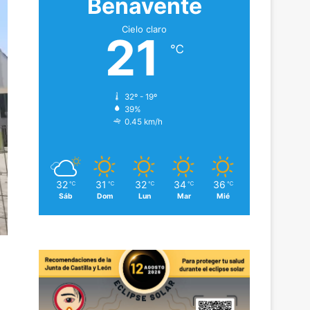
Benavente
Cielo claro
21
℃
32º - 19º
39%
0.45 km/h
32
31
32
34
36
℃
℃
℃
℃
℃
Sáb
Dom
Lun
Mar
Mié