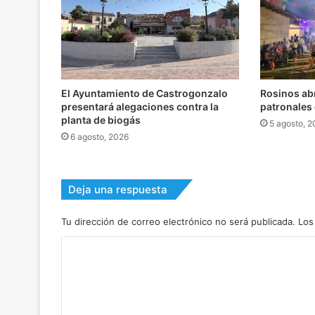
El Ayuntamiento de Castrogonzalo
Rosinos abr
presentará alegaciones contra la
patronales 
planta de biogás
5 agosto, 
6 agosto, 2026
Deja una respuesta
Tu dirección de correo electrónico no será publicada.
Los
C
o
m
e