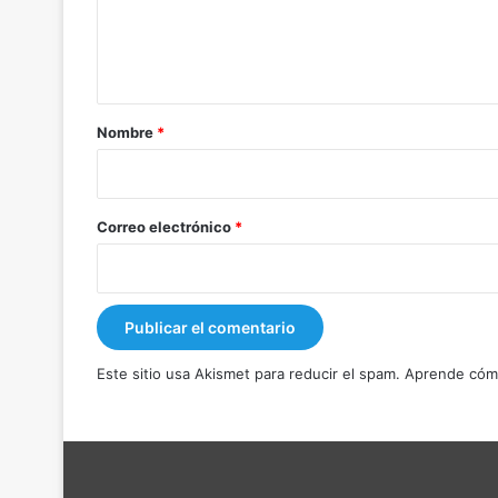
n
t
a
r
Nombre
*
i
o
*
Correo electrónico
*
Este sitio usa Akismet para reducir el spam.
Aprende cómo