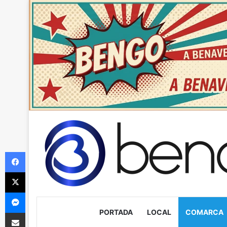
Facebook
X
Messenger
PORTADA
LOCAL
COMARCA
Compartir via Email