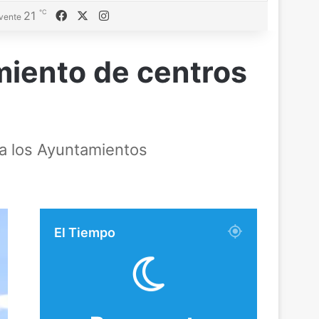
℃
Facebook
X
Instagram
21
vente
miento de centros
ra los Ayuntamientos
El Tiempo