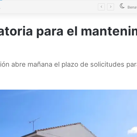
La Diputación blinda la limpieza de fosas sépticas en más de 200 pueblos de Zamora
Bena
atoria para el manteni
ación abre mañana el plazo de solicitudes pa