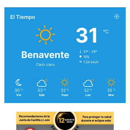
El Tiempo
31
℃
Benavente
31º - 28º
19%
1.34 km/h
Cielo claro
30
33
32
32
35
℃
℃
℃
℃
℃
Vie
Sáb
Dom
Lun
Mar