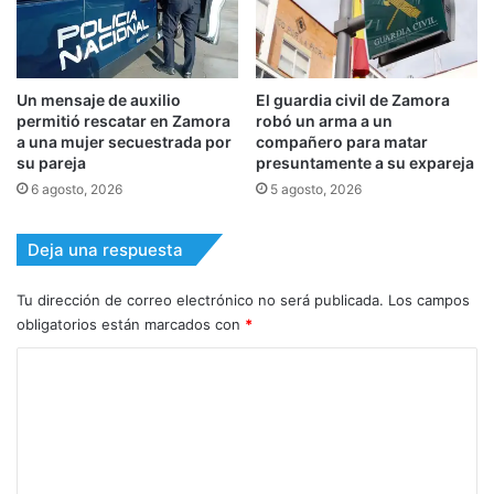
Un mensaje de auxilio
El guardia civil de Zamora
permitió rescatar en Zamora
robó un arma a un
a una mujer secuestrada por
compañero para matar
su pareja
presuntamente a su expareja
6 agosto, 2026
5 agosto, 2026
Deja una respuesta
Tu dirección de correo electrónico no será publicada.
Los campos
obligatorios están marcados con
*
C
o
m
e