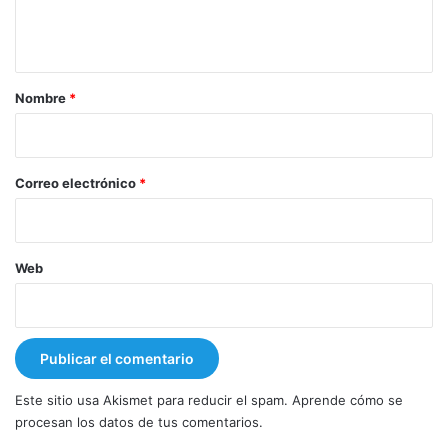
n
t
a
r
Nombre
*
i
o
*
Correo electrónico
*
Web
Este sitio usa Akismet para reducir el spam.
Aprende cómo se
procesan los datos de tus comentarios.