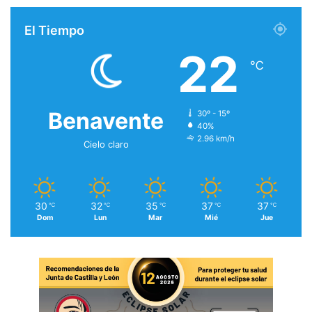
El Tiempo
22
℃
Benavente
30º - 15º
40%
2.96 km/h
Cielo claro
30
32
35
37
37
℃
℃
℃
℃
℃
Dom
Lun
Mar
Mié
Jue