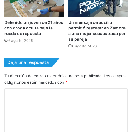
Detenido un joven de 21 años
Un mensaje de auxilio
con droga oculta bajo la
permitió rescatar en Zamora
rueda de repuesto
a una mujer secuestrada por
su pareja
6 agosto, 2026
6 agosto, 2026
Deja una respuesta
Tu dirección de correo electrónico no será publicada.
Los campos
obligatorios están marcados con
*
C
o
m
e
n