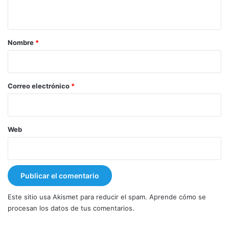
t
a
r
Nombre
*
i
o
*
Correo electrónico
*
Web
Este sitio usa Akismet para reducir el spam.
Aprende cómo se
procesan los datos de tus comentarios.