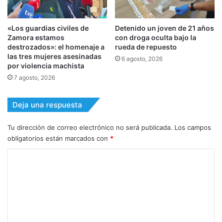
«Los guardias civiles de
Detenido un joven de 21 años
Zamora estamos
con droga oculta bajo la
destrozados»: el homenaje a
rueda de repuesto
las tres mujeres asesinadas
6 agosto, 2026
por violencia machista
7 agosto, 2026
Deja una respuesta
Tu dirección de correo electrónico no será publicada.
Los campos
obligatorios están marcados con
*
C
o
m
e
n