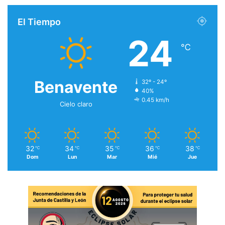
El Tiempo
24
℃
Benavente
32º - 24º
40%
0.45 km/h
Cielo claro
32
34
35
36
38
℃
℃
℃
℃
℃
Dom
Lun
Mar
Mié
Jue