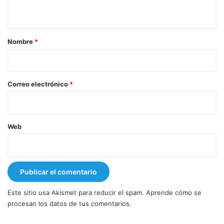
t
a
r
Nombre
*
i
o
*
Correo electrónico
*
Web
Este sitio usa Akismet para reducir el spam.
Aprende cómo se
procesan los datos de tus comentarios.