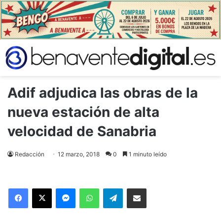
Adif adjudica las obras de la
nueva estación de alta
velocidad de Sanabria
Redacción
12 marzo, 2018
0
1 minuto leído
Facebook
X
Messenger
WhatsApp
Telegram
Compartir via Email