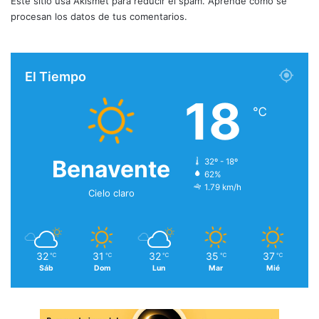
Este sitio usa Akismet para reducir el spam.
Aprende cómo se
procesan los datos de tus comentarios.
El Tiempo
18
℃
Benavente
32º - 18º
62%
1.79 km/h
Cielo claro
32
31
32
35
37
℃
℃
℃
℃
℃
Sáb
Dom
Lun
Mar
Mié