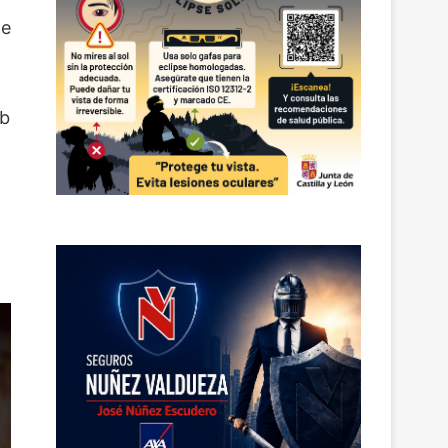
de
ob