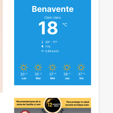
Benavente
Cielo claro
18
℃
30º - 17º
71%
0.89 km/h
30
35
37
38
37
℃
℃
℃
℃
℃
Lun
Mar
Mié
Jue
Vie