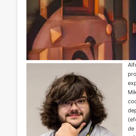
Al
pro
exp
Mi
coo
de
(ef
de 