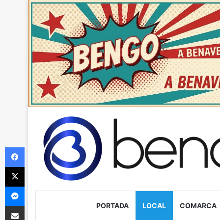
Facebook
X
Messenger
PORTADA
LOCAL
COMARCA
Compartir via Email