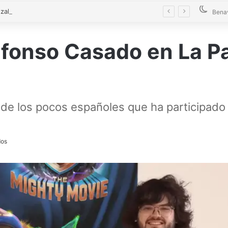
Castrogonzalo convierte las matemáticas en un juego para toda la familia
Bena
fonso Casado en La Pa
de los pocos españoles que ha participado 
dos