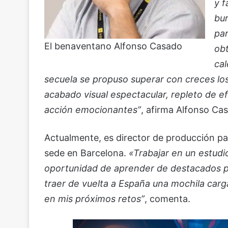
y f
bur
par
El benaventano Alfonso Casado
obt
ca
secuela se propuso superar con creces los
acabado visual espectacular, repleto de e
acción emocionantes”
, afirma Alfonso Ca
Actualmente, es director de producción pa
sede en Barcelona.
«Trabajar en un estudi
oportunidad de aprender de destacados pr
traer de vuelta a España una mochila car
en mis próximos retos”
, comenta.