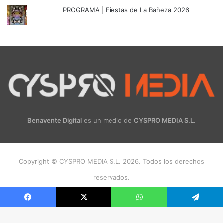
PROGRAMA | Fiestas de La Bañeza 2026
Benavente Digital
es un medio de
CYSPRO MEDIA S.L.
Copyright © CYSPRO MEDIA S.L. 2026. Todos los derechos
reservados.
Facebook
X
Instagram
Facebook
X
WhatsApp
Telegram