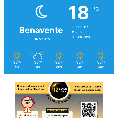
18
℃
Benavente
33º - 17º
73%
0.89 km/h
Cielo claro
33
33
32
32
35
℃
℃
℃
℃
℃
Vie
Sáb
Dom
Lun
Mar