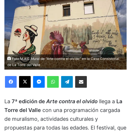
Foto:M.A.C.Mural de "Arte contra el olvido" en la Casa Consistorial
de La Torre del Valle
Facebook
X
Messenger
WhatsApp
Telegram
Compartir via Email
La
7ª edición de
Arte contra el olvido
llega a
La
Torre del Valle
con una programación cargada
de muralismo, actividades culturales y
propuestas para todas las edades. El festival, que