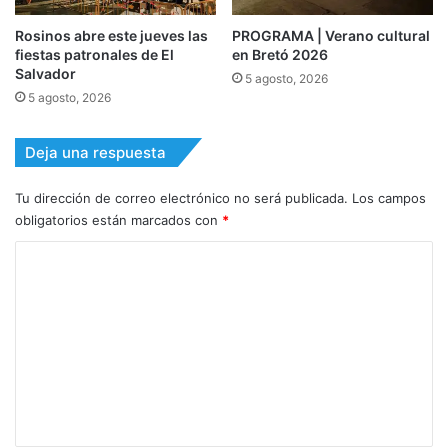
Rosinos abre este jueves las
PROGRAMA | Verano cultural
fiestas patronales de El
en Bretó 2026
Salvador
5 agosto, 2026
5 agosto, 2026
Deja una respuesta
Tu dirección de correo electrónico no será publicada.
Los campos
obligatorios están marcados con
*
C
o
m
e
n
t
a