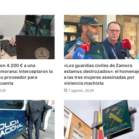
ron 4.200 € a una
«Los guardias civiles de Zamora
morana: interceptaron la
estamos destrozados»: el homenaj
 su proveedor para
a las tres mujeres asesinadas por
 cuenta
violencia machista
2026
7 agosto, 2026