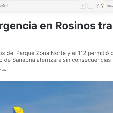
La Diputación blinda la limpieza de fosas sépticas en más de 200 pueblos de Zamora
Benav
rgencia en Rosinos tras
os del Parque Zona Norte y el 112 permitió
o de Sanabria aterrizara sin consecuencias pa
leído