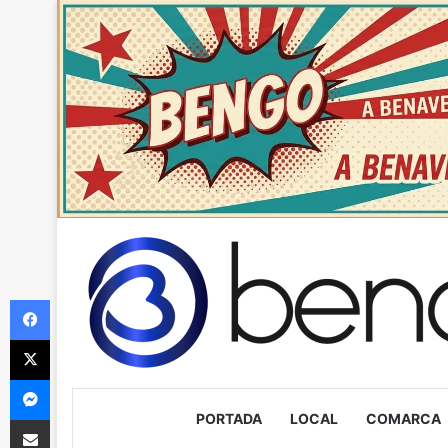
Facebook
X
Messenger
PORTADA
LOCAL
COMARCA
Compartir via Email