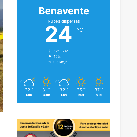
Benavente
Nubes dispersas
24
℃
32º - 24º
47%
0.3 km/h
32
31
32
35
37
℃
℃
℃
℃
℃
Sáb
Dom
Lun
Mar
Mié