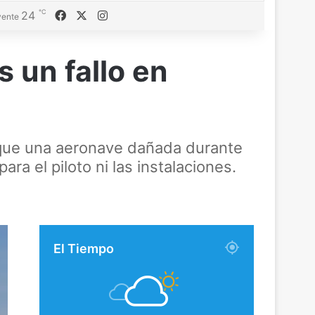
℃
Facebook
X
Instagram
24
ente
 un fallo en
 que una aeronave dañada durante
ra el piloto ni las instalaciones.
El Tiempo