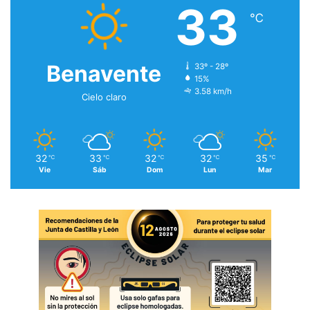
33
℃
Benavente
33º - 28º
15%
3.58 km/h
Cielo claro
32
33
32
32
35
℃
℃
℃
℃
℃
Vie
Sáb
Dom
Lun
Mar