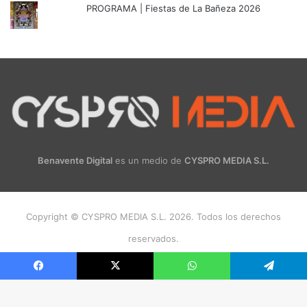
PROGRAMA | Fiestas de La Bañeza 2026
Benavente Digital
es un medio de
CYSPRO MEDIA S.L.
Copyright © CYSPRO MEDIA S.L. 2026. Todos los derechos
reservados.
Facebook
X
Instagram
Facebook
X
WhatsApp
Telegram