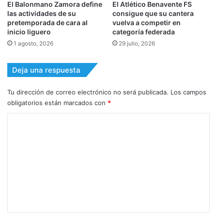
El Balonmano Zamora define
El Atlético Benavente FS
las actividades de su
consigue que su cantera
pretemporada de cara al
vuelva a competir en
inicio liguero
categoría federada
1 agosto, 2026
29 julio, 2026
Deja una respuesta
Tu dirección de correo electrónico no será publicada.
Los campos
obligatorios están marcados con
*
C
o
m
e
n
t
a