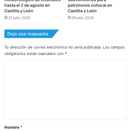
hasta el 2 de agosto en
patrimonio cultural en
Castilla y León
Castilla y León
31 julio, 2026
29 julio, 2026
Deja una respuesta
Tu dirección de correo electrónico no será publicada.
Los campos
obligatorios están marcados con
*
C
o
m
e
n
t
a
r
Nombre
*