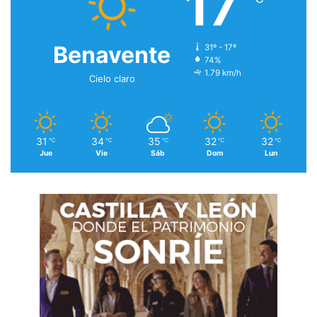
17
Benavente
31º - 17º
74%
1.79 km/h
Cielo claro
31
34
35
32
32
℃
℃
℃
℃
℃
Jue
Vie
Sáb
Dom
Lun