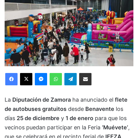
Facebook
X
Messenger
WhatsApp
Telegram
Compartir via Email
La
Diputación de Zamora
ha anunciado el
flete
de autobuses gratuitos
desde
Benavente
los
días
25 de diciembre
y
1 de enero
para que los
vecinos puedan participar en la Feria
‘Muévete’
,
que se celebrará en el recinto ferial de
IFEZA