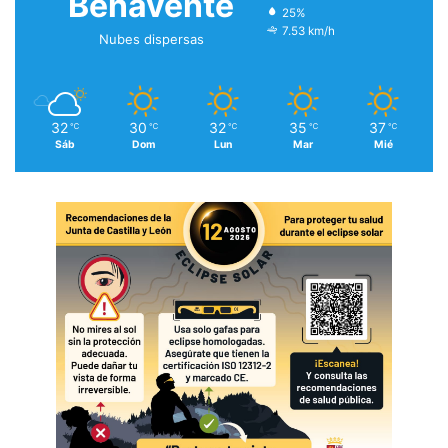
Benavente
25%
7.53 km/h
Nubes dispersas
32
30
32
35
37
℃
℃
℃
℃
℃
Sáb
Dom
Lun
Mar
Mié