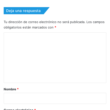
Deja una respuesta
Tu dirección de correo electrónico no será publicada.
Los campos
obligatorios están marcados con
*
C
o
m
e
n
t
a
r
Nombre
*
i
o
*