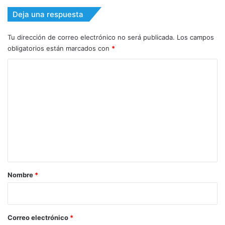
Deja una respuesta
Tu dirección de correo electrónico no será publicada.
Los campos
obligatorios están marcados con
*
C
o
m
e
n
t
a
r
Nombre
*
i
o
*
Correo electrónico
*