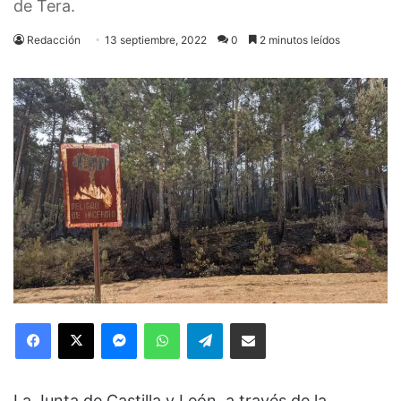
de Tera.
Redacción
13 septiembre, 2022
0
2 minutos leídos
Facebook
X
Messenger
WhatsApp
Telegram
Compartir via Email
La Junta de Castilla y León, a través de la