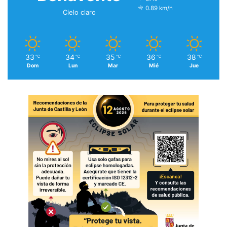
0.89 km/h
Cielo claro
33
34
35
36
38
℃
℃
℃
℃
℃
Dom
Lun
Mar
Mié
Jue