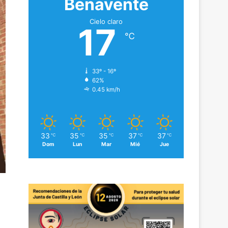
Benavente
Cielo claro
17
℃
33º - 16º
62%
0.45 km/h
33
35
35
37
37
℃
℃
℃
℃
℃
Dom
Lun
Mar
Mié
Jue