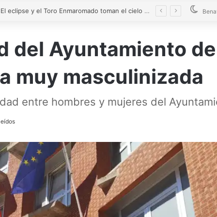
Un motorista resulta herido tras chocar con un turismo en la N-630
Bena
ad del Ayuntamiento d
lla muy masculinizada
gualdad entre hombres y mujeres del Ayunta
leídos