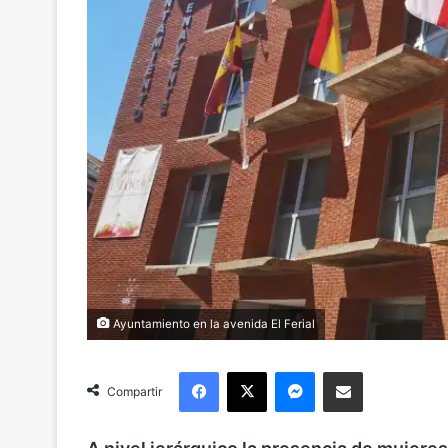
Ayuntamiento en la avenida El Ferial
Facebook
X
Messenger
Compartir via Email
Compartir