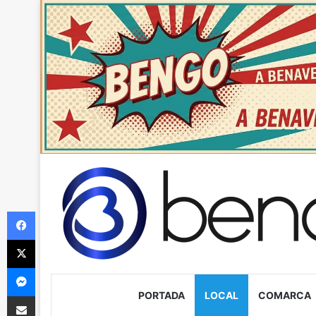
Facebook
X
Messenger
PORTADA
LOCAL
COMARCA
Compartir via Email