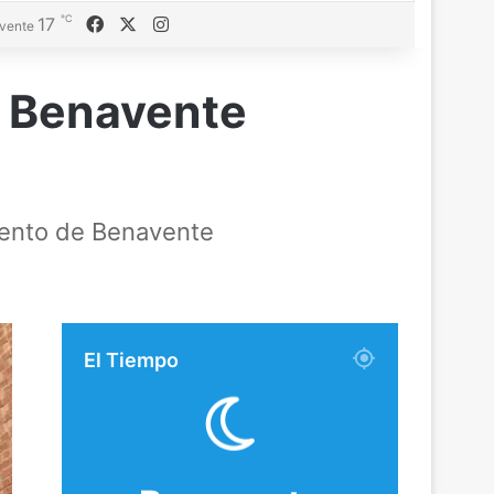
℃
Facebook
X
Instagram
17
vente
e Benavente
miento de Benavente
El Tiempo