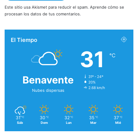
Este sitio usa Akismet para reducir el spam.
Aprende cómo se
procesan los datos de tus comentarios.
El Tiempo
31
℃
Benavente
31º - 24º
20%
2.68 km/h
Nubes dispersas
31
30
32
35
37
℃
℃
℃
℃
℃
Sáb
Dom
Lun
Mar
Mié