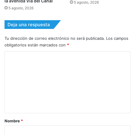
la avenida Vía del Canal
5 agosto, 2026
5 agosto, 2026
Deja una respuesta
Tu dirección de correo electrónico no será publicada.
Los campos
obligatorios están marcados con
*
C
o
m
e
n
t
a
r
Nombre
*
i