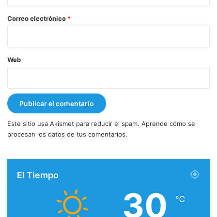
o
*
Correo electrónico
*
Web
Este sitio usa Akismet para reducir el spam.
Aprende cómo se
procesan los datos de tus comentarios.
El Tiempo
30
℃