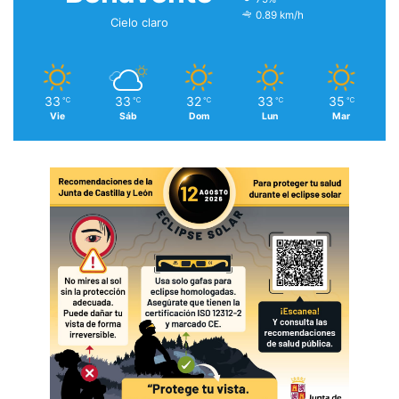
0.89 km/h
Cielo claro
33
33
32
33
35
℃
℃
℃
℃
℃
Vie
Sáb
Dom
Lun
Mar