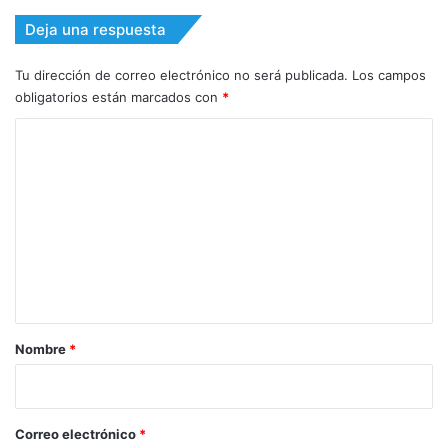
Deja una respuesta
Tu dirección de correo electrónico no será publicada.
Los campos
obligatorios están marcados con
*
C
o
m
e
n
t
a
r
Nombre
*
i
o
*
Correo electrónico
*