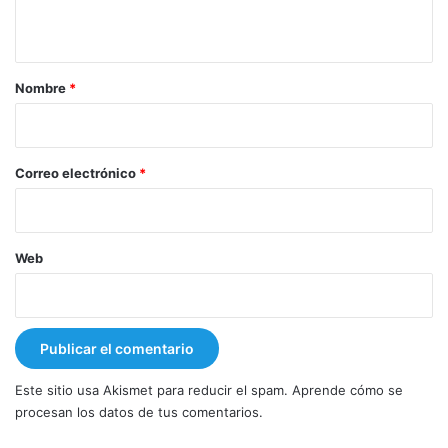
t
a
r
Nombre
*
i
o
*
Correo electrónico
*
Web
Este sitio usa Akismet para reducir el spam.
Aprende cómo se
procesan los datos de tus comentarios.