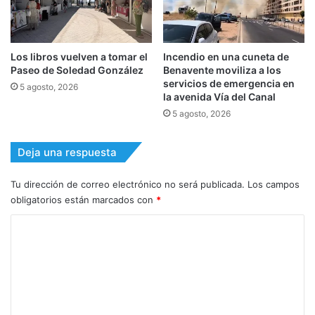
Los libros vuelven a tomar el
Incendio en una cuneta de
Paseo de Soledad González
Benavente moviliza a los
servicios de emergencia en
5 agosto, 2026
la avenida Vía del Canal
5 agosto, 2026
Deja una respuesta
Tu dirección de correo electrónico no será publicada.
Los campos
obligatorios están marcados con
*
C
o
m
e
n