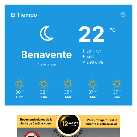
El Tiempo
22
℃
Benavente
30º - 15º
40%
2.96 km/h
Cielo claro
30
32
35
37
37
℃
℃
℃
℃
℃
Dom
Lun
Mar
Mié
Jue