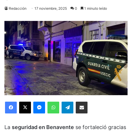
Redacción
17 noviembre, 2025
0
1 minuto leído
Facebook
X
Messenger
WhatsApp
Telegram
Compartir via Email
La
seguridad en Benavente
se fortaleció gracias