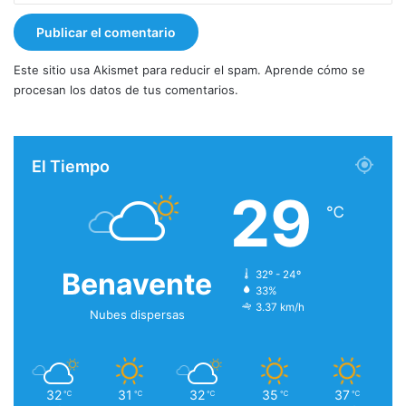
Este sitio usa Akismet para reducir el spam.
Aprende cómo se
procesan los datos de tus comentarios.
El Tiempo
29
℃
Benavente
32º - 24º
33%
3.37 km/h
Nubes dispersas
32
31
32
35
37
℃
℃
℃
℃
℃