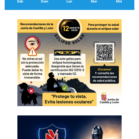
Sáb
Dom
Lun
Mar
Mié