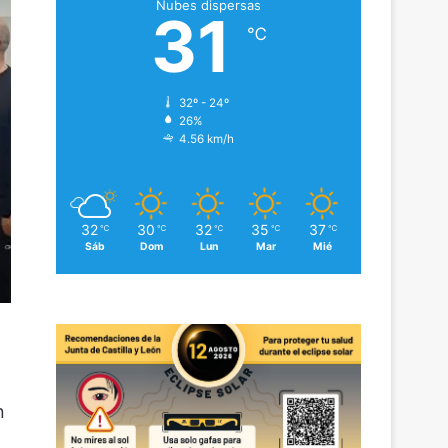
Nubes dispersas
31
℃
32º - 24º
26%
4.56 km/h
32
30
32
35
37
℃
℃
℃
℃
℃
Sáb
Dom
Lun
Mar
Mié
n