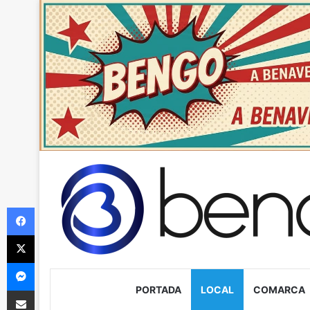
Facebook
X
Messenger
PORTADA
LOCAL
COMARCA
Compartir via Email