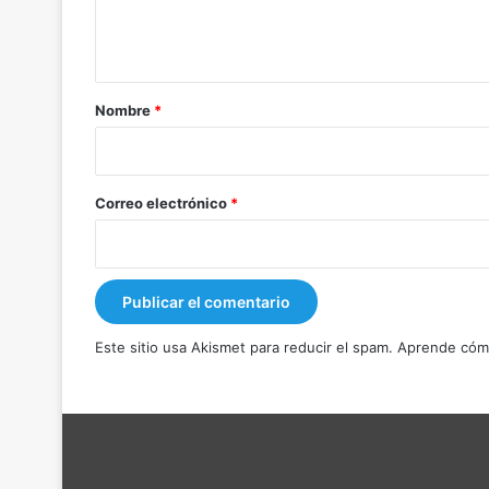
n
t
a
r
Nombre
*
i
o
*
Correo electrónico
*
Este sitio usa Akismet para reducir el spam.
Aprende cómo