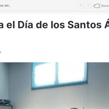
Conciliamos amplía fechas y alcanza cifras récord con 7.827 niños en Castilla y León
Bena
 el Día de los Santos
o