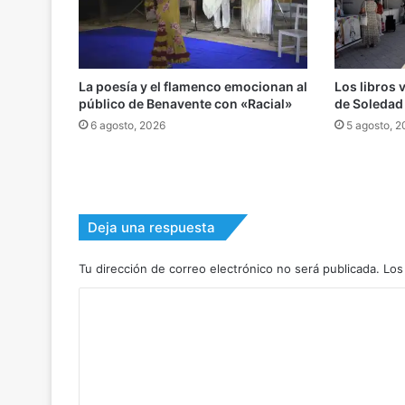
La poesía y el flamenco emocionan al
Los libros 
público de Benavente con «Racial»
de Soledad
6 agosto, 2026
5 agosto, 
Deja una respuesta
Tu dirección de correo electrónico no será publicada.
Los
C
o
m
e