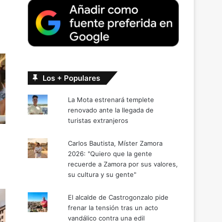
Los + Populares
La Mota estrenará templete
renovado ante la llegada de
turistas extranjeros
Carlos Bautista, Míster Zamora
2026: "Quiero que la gente
recuerde a Zamora por sus valores,
su cultura y su gente"
El alcalde de Castrogonzalo pide
frenar la tensión tras un acto
vandálico contra una edil