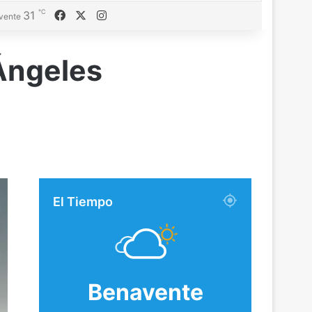
℃
Facebook
X
Instagram
31
vente
 Ángeles
El Tiempo
Benavente