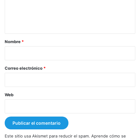
e
n
t
a
r
Nombre
*
i
o
*
Correo electrónico
*
Web
Este sitio usa Akismet para reducir el spam.
Aprende cómo se