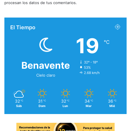
procesan los datos de tus comentarios.
El Tiempo
19
℃
Benavente
32º - 18º
53%
2.68 km/h
Cielo claro
32
31
32
34
36
℃
℃
℃
℃
℃
Sáb
Dom
Lun
Mar
Mié