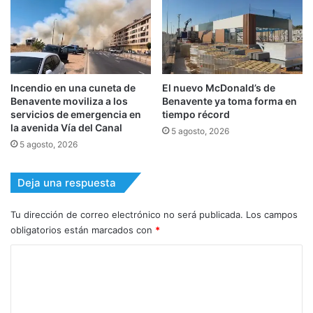
Incendio en una cuneta de
El nuevo McDonald’s de
Benavente moviliza a los
Benavente ya toma forma en
servicios de emergencia en
tiempo récord
la avenida Vía del Canal
5 agosto, 2026
5 agosto, 2026
Deja una respuesta
Tu dirección de correo electrónico no será publicada.
Los campos
obligatorios están marcados con
*
C
o
m