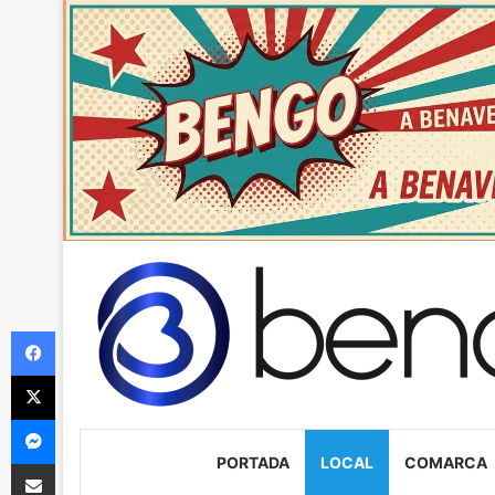
Facebook
X
Messenger
PORTADA
LOCAL
COMARCA
Compartir via Email