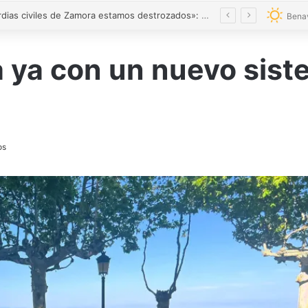
«Los guardias civiles de Zamora estamos destrozados»: el homenaje a las tres mujeres asesinadas por violencia machista
Bena
 ya con un nuevo siste
os