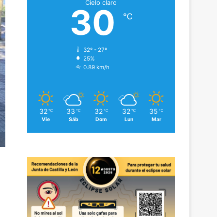
Cielo claro
30
℃
32º - 27º
25%
0.89 km/h
32
33
32
32
35
℃
℃
℃
℃
℃
Vie
Sáb
Dom
Lun
Mar