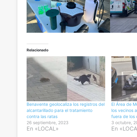
Relacionado
Benavente geolocaliza los registros del
El Área de 
alcantarillado para el tratamiento
los vecinos 
contra las ratas
fuera de los
26 septiembre, 2023
3 octubre, 
En «LOCAL»
En «LOC