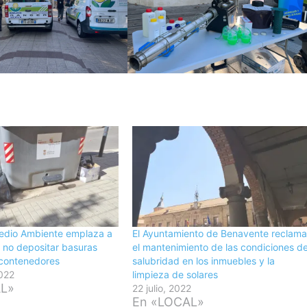
Medio Ambiente emplaza a
El Ayuntamiento de Benavente reclam
a no depositar basuras
el mantenimiento de las condiciones d
 contenedores
salubridad en los inmuebles y la
2022
limpieza de solares
AL»
22 julio, 2022
En «LOCAL»