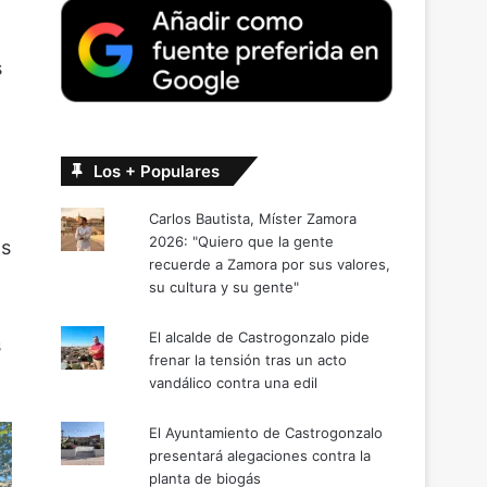
s
Los + Populares
Carlos Bautista, Míster Zamora
2026: "Quiero que la gente
os
recuerde a Zamora por sus valores,
su cultura y su gente"
El alcalde de Castrogonzalo pide
s
frenar la tensión tras un acto
vandálico contra una edil
El Ayuntamiento de Castrogonzalo
presentará alegaciones contra la
planta de biogás