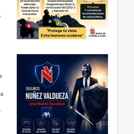
,
a
ca
r