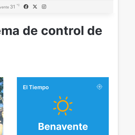
℃
Facebook
X
Instagram
31
vente
ma de control de
El Tiempo
Benavente