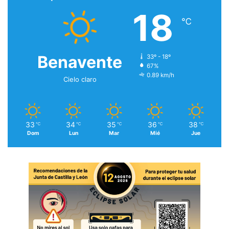
18
℃
Benavente
33º - 18º
67%
0.89 km/h
Cielo claro
33
34
35
36
38
℃
℃
℃
℃
℃
Dom
Lun
Mar
Mié
Jue