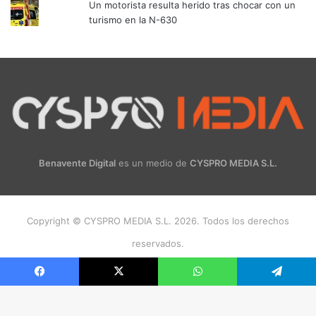
Un motorista resulta herido tras chocar con un
turismo en la N-630
Benavente Digital
es un medio de
CYSPRO MEDIA S.L.
Copyright © CYSPRO MEDIA S.L. 2026. Todos los derechos
reservados.
Facebook
X
Instagram
Facebook
X
WhatsApp
Telegram