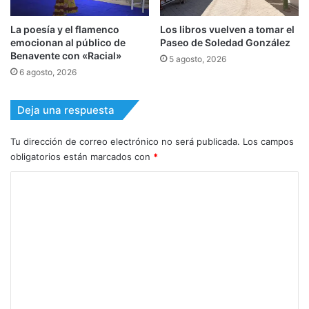
La poesía y el flamenco
Los libros vuelven a tomar el
emocionan al público de
Paseo de Soledad González
Benavente con «Racial»
5 agosto, 2026
6 agosto, 2026
Deja una respuesta
Tu dirección de correo electrónico no será publicada.
Los campos
obligatorios están marcados con
*
C
o
m
e
n
t
a