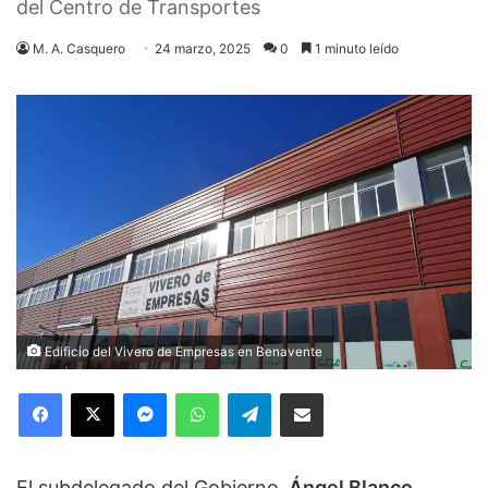
del Centro de Transportes
M. A. Casquero
24 marzo, 2025
0
1 minuto leído
Edificio del Vivero de Empresas en Benavente
Facebook
X
Messenger
WhatsApp
Telegram
Compartir via Email
El subdelegado del Gobierno,
Ángel Blanco
,