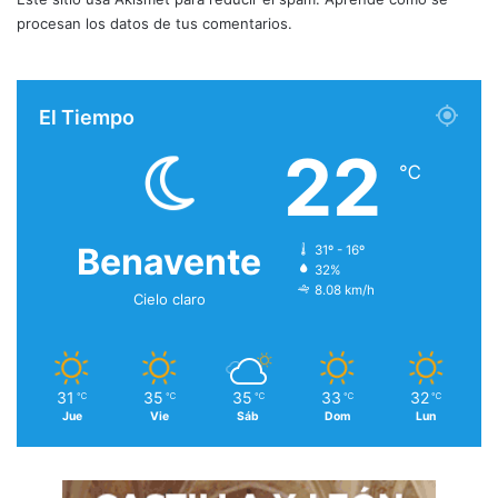
procesan los datos de tus comentarios.
El Tiempo
22
℃
Benavente
31º - 16º
32%
8.08 km/h
Cielo claro
31
35
35
33
32
℃
℃
℃
℃
℃
Jue
Vie
Sáb
Dom
Lun