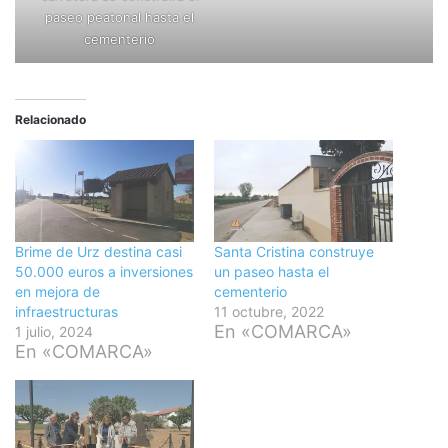
paseo peatonal hasta el
cementerio
Relacionado
Brime de Urz destina casi
Santa Cristina construye
50.000 euros a inversiones
un paseo hasta el
en mejora de
cementerio
infraestructuras
11 octubre, 2022
En «COMARCA»
1 julio, 2024
En «COMARCA»