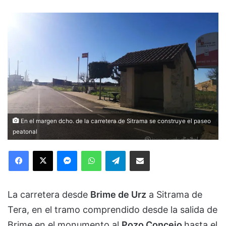
En el margen dcho. de la carretera de Sitrama se construye el paseo
peatonal
Facebook
X
Messenger
WhatsApp
Telegram
Compartir via Email
La carretera desde
Brime de Urz
a Sitrama de
Tera, en el tramo comprendido desde la salida de
Brime en el monumento al
Pozo Concejo
hasta el