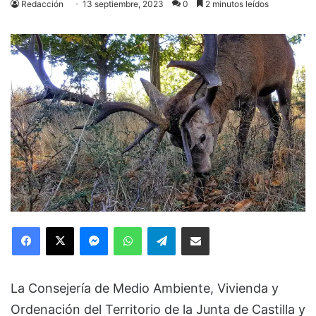
Redacción
13 septiembre, 2023
0
2 minutos leídos
Facebook
X
Messenger
WhatsApp
Telegram
Compartir via Email
La Consejería de Medio Ambiente, Vivienda y
Ordenación del Territorio de la Junta de Castilla y