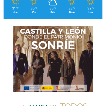
31
35
35
33
32
℃
℃
℃
℃
℃
Jue
Vie
Sáb
Dom
Lun