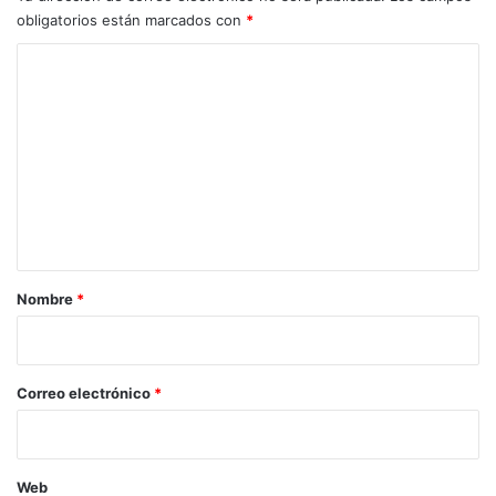
obligatorios están marcados con
*
C
o
m
e
n
t
a
r
Nombre
*
i
o
*
Correo electrónico
*
Web