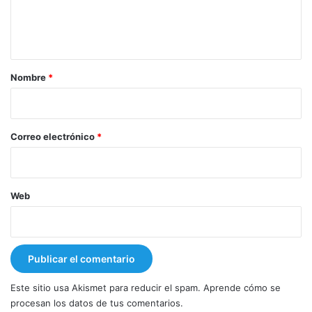
n
t
a
r
Nombre
*
i
o
*
Correo electrónico
*
Web
Este sitio usa Akismet para reducir el spam.
Aprende cómo se
procesan los datos de tus comentarios.