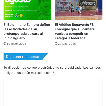
El Balonmano Zamora define
El Atlético Benavente FS
las actividades de su
consigue que su cantera
pretemporada de cara al
vuelva a competir en
inicio liguero
categoría federada
1 agosto, 2026
29 julio, 2026
Deja una respuesta
Tu dirección de correo electrónico no será publicada.
Los campos
obligatorios están marcados con
*
C
o
m
e