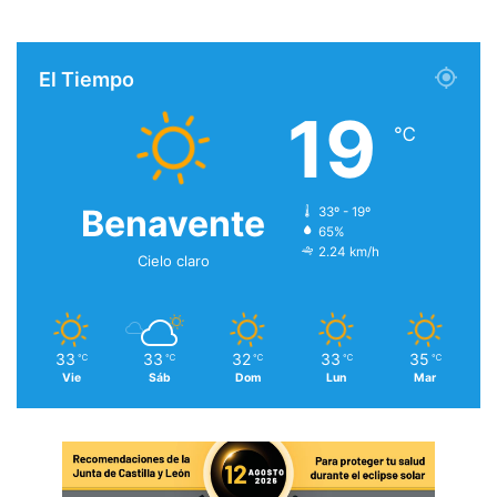
El Tiempo
19
℃
Benavente
33º - 19º
65%
2.24 km/h
Cielo claro
33
33
32
33
35
℃
℃
℃
℃
℃
Vie
Sáb
Dom
Lun
Mar