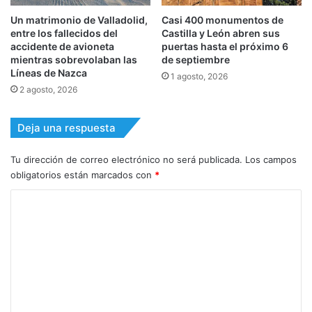
Un matrimonio de Valladolid,
Casi 400 monumentos de
entre los fallecidos del
Castilla y León abren sus
accidente de avioneta
puertas hasta el próximo 6
mientras sobrevolaban las
de septiembre
Líneas de Nazca
1 agosto, 2026
2 agosto, 2026
Deja una respuesta
Tu dirección de correo electrónico no será publicada.
Los campos
obligatorios están marcados con
*
C
o
m
e
n
t