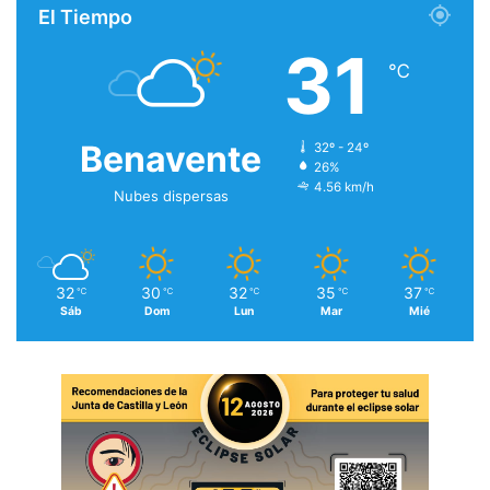
El Tiempo
31
℃
Benavente
32º - 24º
26%
4.56 km/h
Nubes dispersas
32
30
32
35
37
℃
℃
℃
℃
℃
Sáb
Dom
Lun
Mar
Mié