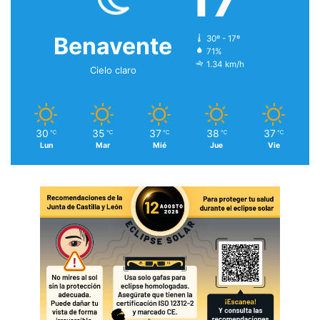
Benavente
30º - 17º
71%
1.34 km/h
Cielo claro
30
35
37
38
37
℃
℃
℃
℃
℃
Lun
Mar
Mié
Jue
Vie