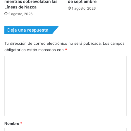
mientras sobrevolaban las
de septiembre
Líneas de Nazca
1 agosto, 2026
2 agosto, 2026
Deja una respuesta
Tu dirección de correo electrónico no será publicada.
Los campos
obligatorios están marcados con
*
C
o
m
e
n
t
a
r
Nombre
*
i