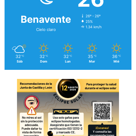
Benavente
26º - 26º
25%
1.34 km/h
Cielo claro
32
32
32
35
36
℃
℃
℃
℃
℃
Sáb
Dom
Lun
Mar
Mié