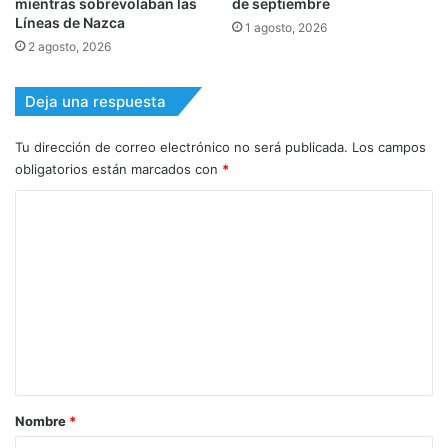
mientras sobrevolaban las
de septiembre
Líneas de Nazca
1 agosto, 2026
2 agosto, 2026
Deja una respuesta
Tu dirección de correo electrónico no será publicada.
Los campos
obligatorios están marcados con
*
C
o
m
e
n
t
a
r
Nombre
*
i