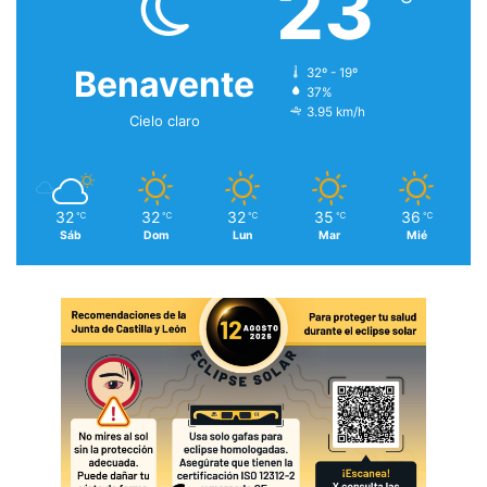
23
Benavente
32º - 19º
37%
3.95 km/h
Cielo claro
32
32
32
35
36
℃
℃
℃
℃
℃
Sáb
Dom
Lun
Mar
Mié