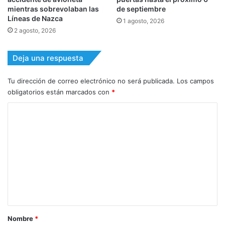
mientras sobrevolaban las
de septiembre
Líneas de Nazca
1 agosto, 2026
2 agosto, 2026
Deja una respuesta
Tu dirección de correo electrónico no será publicada.
Los campos
obligatorios están marcados con
*
C
o
m
e
n
t
a
r
Nombre
*