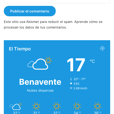
Este sitio usa Akismet para reducir el spam.
Aprende cómo se
procesan los datos de tus comentarios.
El Tiempo
17
℃
Benavente
32º - 17º
53%
2.68 km/h
Nubes dispersas
32
31
32
34
36
℃
℃
℃
℃
℃