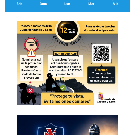
Sáb
Dom
Lun
Mar
Mié