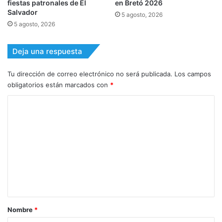
fiestas patronales de El
en Bretó 2026
Salvador
5 agosto, 2026
5 agosto, 2026
Deja una respuesta
Tu dirección de correo electrónico no será publicada.
Los campos
obligatorios están marcados con
*
C
o
m
e
n
t
a
r
Nombre
*
i