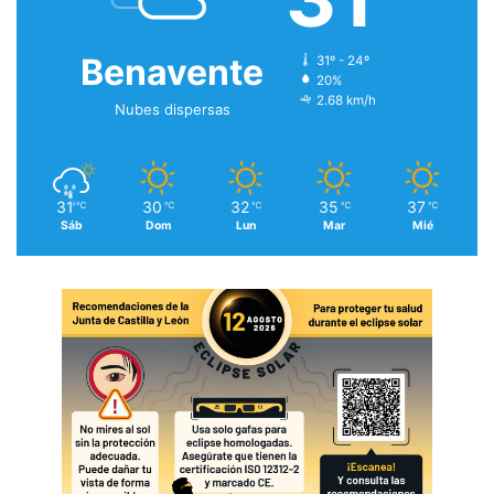
Benavente
31º - 24º
20%
2.68 km/h
Nubes dispersas
31
30
32
35
37
℃
℃
℃
℃
℃
Sáb
Dom
Lun
Mar
Mié