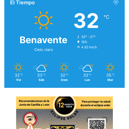
El Tiempo
32
℃
Benavente
32º - 27º
18%
4.92 km/h
Cielo claro
32
33
32
32
35
℃
℃
℃
℃
℃
Vie
Sáb
Dom
Lun
Mar