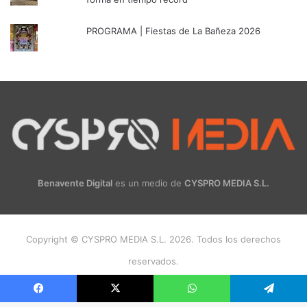
PROGRAMA | Fiestas de La Bañeza 2026
Benavente Digital
es un medio de
CYSPRO MEDIA S.L.
Copyright © CYSPRO MEDIA S.L. 2026. Todos los derechos
reservados.
Facebook
X
Instagram
Facebook
X
WhatsApp
Telegram