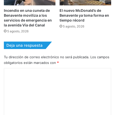
Incendio en una cuneta de
El nuevo McDonald’s de
Benavente moviliza a los
Benavente ya toma forma en
servicios de emergencia en
tiempo récord
la avenida Vía del Canal
5 agosto, 2026
5 agosto, 2026
Deja una respuesta
Tu dirección de correo electrónico no será publicada.
Los campos
obligatorios están marcados con
*
C
o
m
e
n
t