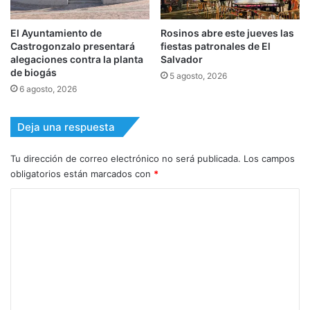
El Ayuntamiento de
Rosinos abre este jueves las
Castrogonzalo presentará
fiestas patronales de El
alegaciones contra la planta
Salvador
de biogás
5 agosto, 2026
6 agosto, 2026
Deja una respuesta
Tu dirección de correo electrónico no será publicada.
Los campos
obligatorios están marcados con
*
C
o
m
e
n
t