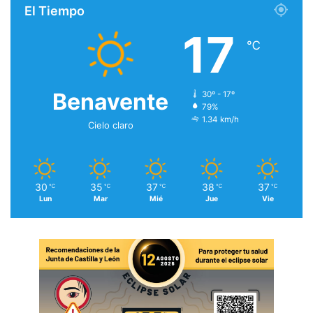
El Tiempo
17
℃
Benavente
30º - 17º
79%
1.34 km/h
Cielo claro
30
35
37
38
37
℃
℃
℃
℃
℃
Lun
Mar
Mié
Jue
Vie