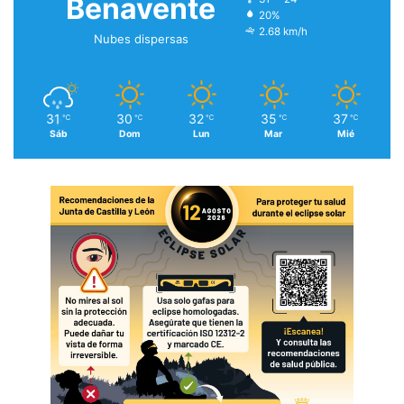
Benavente
20%
2.68 km/h
Nubes dispersas
31
30
32
35
37
℃
℃
℃
℃
℃
Sáb
Dom
Lun
Mar
Mié