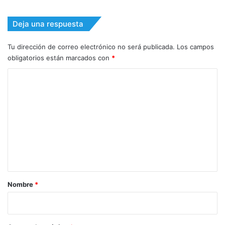
Deja una respuesta
Tu dirección de correo electrónico no será publicada.
Los campos
obligatorios están marcados con
*
C
o
m
e
n
t
a
r
Nombre
*
i
o