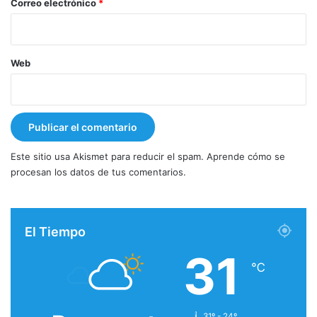
*
Correo electrónico
*
Web
Este sitio usa Akismet para reducir el spam.
Aprende cómo se
procesan los datos de tus comentarios.
El Tiempo
31
℃
31º - 24º