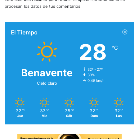
procesan los datos de tus comentarios.
El Tiempo
28
℃
Benavente
32º - 27º
33%
0.45 km/h
Cielo claro
32
33
35
32
32
℃
℃
℃
℃
℃
Jue
Vie
Sáb
Dom
Lun