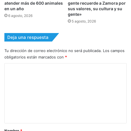
atender más de 600 animales
gente recuerde a Zamora por
en un año
sus valores, su cultura y su
gente»
6 agosto, 2026
5 agosto, 2026
Deja una respuesta
Tu dirección de correo electrónico no será publicada.
Los campos
obligatorios están marcados con
*
C
o
m
e
n
t
a
r
Nombre
*