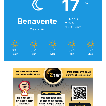
17
℃
Benavente
33º - 16º
62%
0.45 km/h
Cielo claro
33
35
35
37
37
℃
℃
℃
℃
℃
Dom
Lun
Mar
Mié
Jue