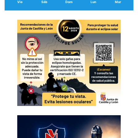
Vie
Sáb
Dom
Lun
Mar