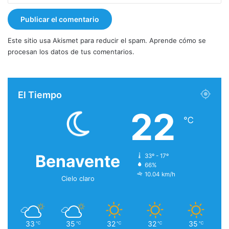
Este sitio usa Akismet para reducir el spam.
Aprende cómo se
procesan los datos de tus comentarios.
El Tiempo
22
℃
Benavente
33º - 17º
66%
10.04 km/h
Cielo claro
33
35
32
32
35
℃
℃
℃
℃
℃