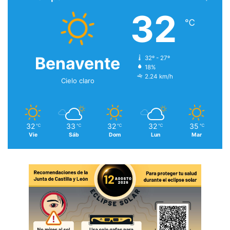
32
℃
Benavente
32º - 27º
18%
2.24 km/h
Cielo claro
32
33
32
32
35
℃
℃
℃
℃
℃
Vie
Sáb
Dom
Lun
Mar