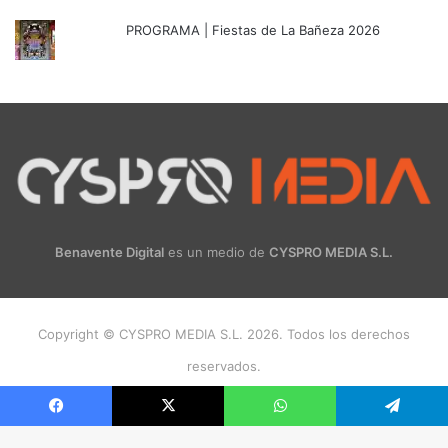
PROGRAMA | Fiestas de La Bañeza 2026
Benavente Digital
es un medio de
CYSPRO MEDIA S.L.
Copyright © CYSPRO MEDIA S.L. 2026. Todos los derechos
reservados.
Facebook
X
Instagram
Facebook
X
WhatsApp
Telegram