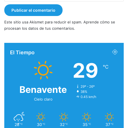
Este sitio usa Akismet para reducir el spam.
Aprende cómo se
procesan los datos de tus comentarios.
El Tiempo
29
℃
Benavente
29º - 26º
38%
0.45 km/h
Cielo claro
28
30
32
35
37
℃
℃
℃
℃
℃