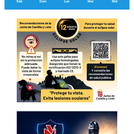
Sáb
Dom
Lun
Mar
Mié